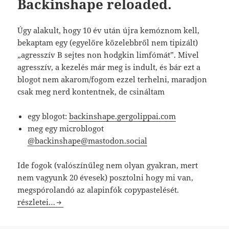
Backinshape reloaded.
Úgy alakult, hogy 10 év után újra kemóznom kell,
bekaptam egy (egyelőre közelebbről nem tipizált)
„agresszív B sejtes non hodgkin limfómát”. Mivel
agresszív, a kezelés már meg is indult, és bár ezt a
blogot nem akarom/fogom ezzel terhelni, maradjon
csak meg nerd kontentnek, de csináltam
egy blogot:
backinshape.gergolippai.com
meg egy microblogot
@backinshape@mastodon.social
Ide fogok (valószínűleg nem olyan gyakran, mert
nem vagyunk 20 évesek) posztolni hogy mi van,
megspórolandó az alapinfók copypastelését.
Backinshape reloaded.
részletei…