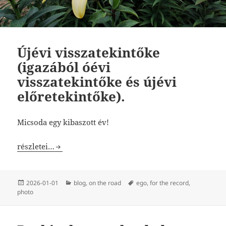
Újévi visszatekintőke
(igazából óévi
visszatekintőke és újévi
előretekintőke).
Micsoda egy kibaszott év!
Újévi visszatekintőke (igazából óévi visszatekintőke és új
részletei…
Közzétéve
Kategória
Címke
2026-01-01
blog
,
on the road
ego
,
for the record
,
photo