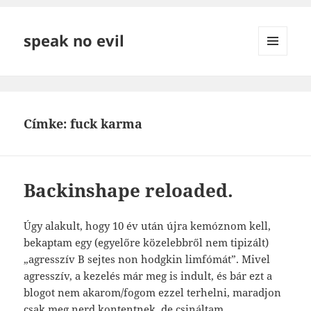
speak no evil
MENÜ
ÉS
WIDGETEK
Címke:
fuck karma
Backinshape reloaded.
Úgy alakult, hogy 10 év után újra kemóznom kell,
bekaptam egy (egyelőre közelebbről nem tipizált)
„agresszív B sejtes non hodgkin limfómát”. Mivel
agresszív, a kezelés már meg is indult, és bár ezt a
blogot nem akarom/fogom ezzel terhelni, maradjon
csak meg nerd kontentnek, de csináltam