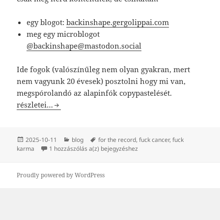
egy blogot:
backinshape.gergolippai.com
meg egy microblogot
@backinshape@mastodon.social
Ide fogok (valószínűleg nem olyan gyakran, mert
nem vagyunk 20 évesek) posztolni hogy mi van,
megspórolandó az alapinfók copypastelését.
Backinshape reloaded.
részletei…
Közzétéve
Kategória
Címke
2025-10-11
blog
for the record
,
fuck cancer
,
fuck
Backinshape reloaded.
karma
1 hozzászólás a(z)
bejegyzéshez
Proudly powered by WordPress