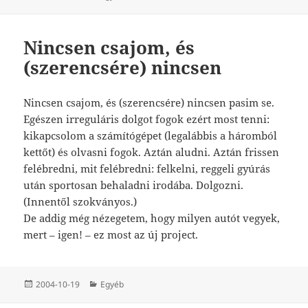
Nincsen csajom, és
(szerencsére) nincsen
Nincsen csajom, és (szerencsére) nincsen pasim se.
Egészen irreguláris dolgot fogok ezért most tenni:
kikapcsolom a számítógépet (legalábbis a háromból
kettőt) és olvasni fogok. Aztán aludni. Aztán frissen
felébredni, mit felébredni: felkelni, reggeli gyúrás
után sportosan behaladni irodába. Dolgozni.
(Innentől szokványos.)
De addig még nézegetem, hogy milyen autót vegyek,
mert – igen! – ez most az új project.
Közzétéve
Kategória
2004-10-19
Egyéb