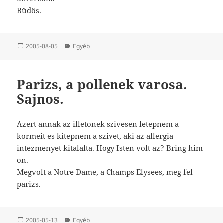
Büdös.
Közzétéve
Kategória
2005-08-05
Egyéb
Parizs, a pollenek varosa.
Sajnos.
Azert annak az illetonek szivesen letepnem a
kormeit es kitepnem a szivet, aki az allergia
intezmenyet kitalalta. Hogy Isten volt az? Bring him
on.
Megvolt a Notre Dame, a Champs Elysees, meg fel
parizs.
Közzétéve
Kategória
2005-05-13
Egyéb