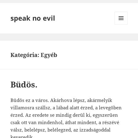
speak no evil
MENÜ
ÉS
WIDGETEK
Kategória:
Egyéb
Büdös.
Büdös ez a város. Akárhova lépsz, akármelyik
villamosra szállsz, a lábad alatt érzed, a levegőben
érzed. Az eredete se mindig derül ki, egyszerűen
csak ott van mindenhol, áthat mindent, a részévé
válsz, belelépsz, belélegzed, az izzadságoddal
keveredik.