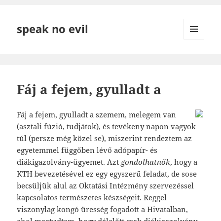
speak no evil
MENÜ
ÉS
WIDGETEK
Fáj a fejem, gyulladt a
Fáj a fejem, gyulladt a szemem, melegem van
(asztali fúzió, tudjátok), és tevékeny napon vagyok
túl (persze még közel se), miszerint rendeztem az
egyetemmel függőben lévő adópapír- és
diákigazolvány-ügyemet. Azt
gondolhatnők
, hogy a
KTH bevezetésével ez egy egyszerű feladat, de sose
becsüljük alul az Oktatási Intézmény szervezéssel
kapcsolatos természetes készségeit. Reggel
viszonylag kongó üresség fogadott a Hivatalban,
ahol megtudtam, hogy délelőtt csak diákigazolvány-