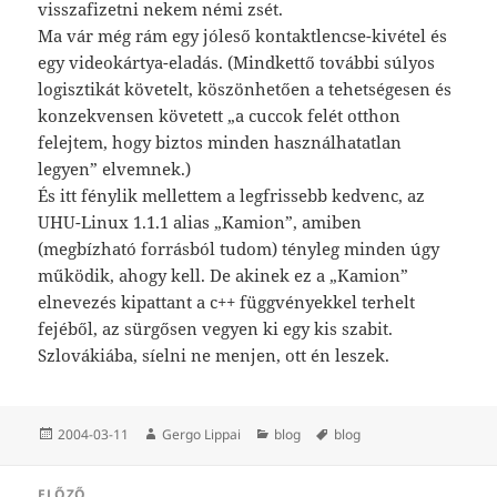
visszafizetni nekem némi zsét.
Ma vár még rám egy jóleső kontaktlencse-kivétel és
egy videokártya-eladás. (Mindkettő további súlyos
logisztikát követelt, köszönhetően a tehetségesen és
konzekvensen követett „a cuccok felét otthon
felejtem, hogy biztos minden használhatatlan
legyen” elvemnek.)
És itt fénylik mellettem a legfrissebb kedvenc, az
UHU-Linux 1.1.1 alias „Kamion”, amiben
(megbízható forrásból tudom) tényleg minden úgy
működik, ahogy kell. De akinek ez a „Kamion”
elnevezés kipattant a c++ függvényekkel terhelt
fejéből, az sürgősen vegyen ki egy kis szabit.
Szlovákiába, síelni ne menjen, ott én leszek.
Közzétéve
Szerző
Kategória
Címke
2004-03-11
Gergo Lippai
blog
blog
Bejegyzés
ELŐZŐ