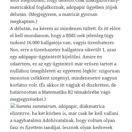
matricákkal foglalkoznak, adópapír ügyében jöjjek
délután. (Megjegyzem, a matricát gyorsan
megkaptam.)
A délután, na kérem az mindenen túltett. És itt előre
el kell mondanom, hogy a BME-nek jelenleg (úgy
tudom) 16.000 hallgatója van, vagyis tizenhatezer.
Nos, erre a tizenhazetez hallgatóra sikerült 1, azaz
egy adópapír-ügyintézőt kijelölni. Amire én
odaértem, ez az egy ügyintéző már erősen tartott a
nullához (megihletett az egyetemi légkör: szigorúan
monoton csökkent szegény), mindenesetre nagyon
korlátos volt. (És akkor itt vágjuk el diszkréten, de
határozottan a Matematika B2 témakörébe vágó
megjegyzéseket.)
Summa summárum
, adópapír, diákmatrica
elintézve, ha két körben is, már csak be kell vallani
a nagyhatalmú Adóhivatalnak, hogy voltam olyan
fasz és fizettem tandíjat, lesznek olyan kedvesek