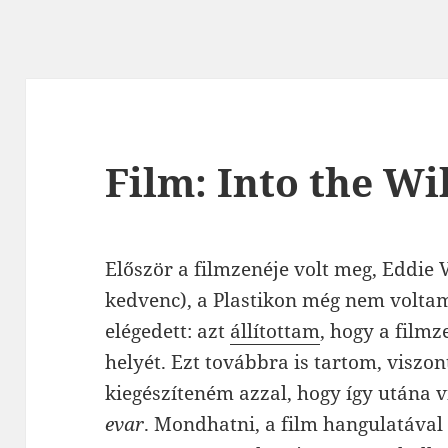
Film: Into the Wi
Először a filmzenéje volt meg, Eddie 
kedvenc), a Plastikon még nem volta
elégedett: azt
állítottam
, hogy a film
helyét. Ezt továbbra is tartom, viszo
kiegészíteném azzal, hogy így utána 
evar
. Mondhatni, a film hangulatával n