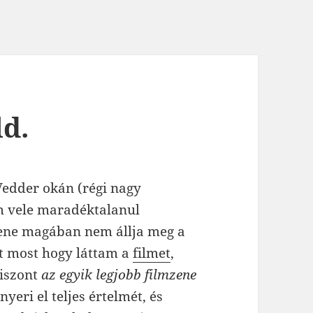
ld.
Vedder okán (régi nagy
m vele maradéktalanul
zene magában nem állja meg a
nt most hogy láttam a
filmet
,
viszont
az egyik legjobb filmzene
yeri el teljes értelmét, és