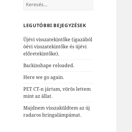
Keresés:
LEGUTÓBBI BEJEGYZÉSEK
Újévi visszatekintőke (igazából
óévi visszatekintőke és újévi
előretekintőke).
Backinshape reloaded.
Here we go again.
PET CT-n jártam, vörös lettem
mint az állat.
Majdnem visszaküldtem az új
radaros bringalámpámat.