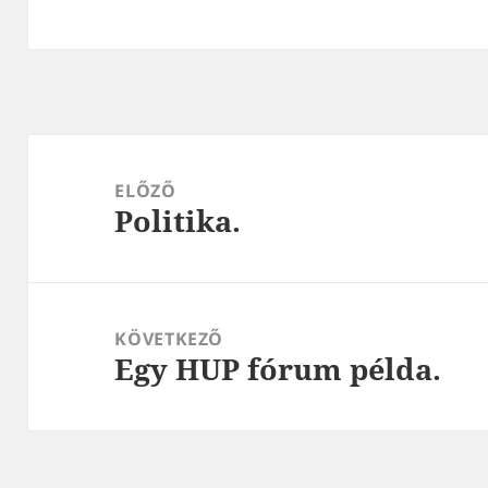
Bejegyzés
navigáció
ELŐZŐ
Politika.
Korábbi
bejegyzések:
KÖVETKEZŐ
Egy HUP fórum példa.
Következő
bejegyzések: