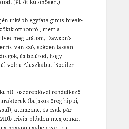
tod. (Pl.
őt
különösen.)
ején inkább egyfata gimis break-
zökik otthonról, mert a
 ilyet meg utálom, Dawson’s
erről van szó, szépen lassan
dolgok, és belátod, hogy
tál volna Alaszkába. (
Spoiler
kant) főszereplővel rendelkező
arakterek (bajszos öreg hippi,
ssal), atomzene, és csak pár
IMDb trivia-oldalon meg onnan
 még nagyon egyben van, és