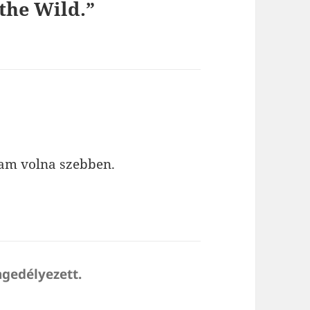
 the Wild.”
am volna szebben.
ngedélyezett.