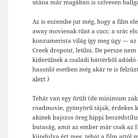
utána már magában is szívesen hallga
Az is eszembe jut még, hogy a film el
away movienak tűnt a cucc: a srác els
konzumerista világ így meg úgy — az
Creek dropout, leülni. De persze nem 
kiderülnek a családi háttérből adódó 
hasonló esetben még akár te is felzúz
alert.
)
Tehát van egy őrült (de minimum zak
roadmovie, gyönyörű tájak, érdekes k
akinek bajszos öreg hippi beszédstílu
butaság, amit az ember már csak az 
kiindulva ért meg, tehát a film attól