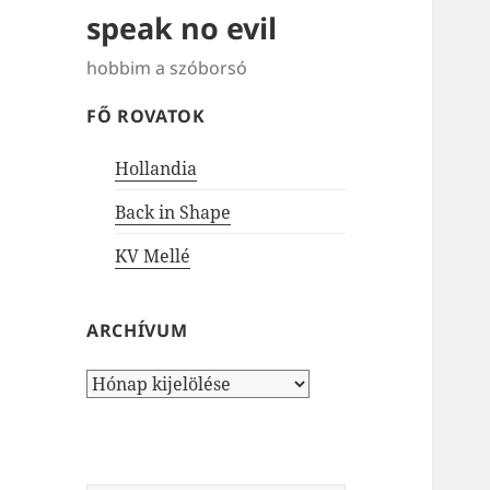
speak no evil
hobbim a szóborsó
FŐ ROVATOK
Hollandia
Back in Shape
KV Mellé
ARCHÍVUM
Archívum