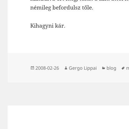
némileg befordulsz tőle.
Kihagyni kár.
Közzétéve
Szerző
Kategória
C
2008-02-26
Gergo Lippai
blog
m