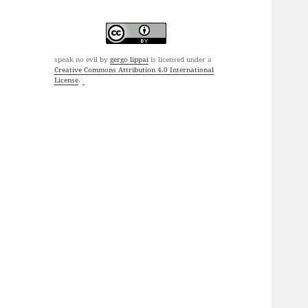
speak no evil
by
gergo lippai
is licensed under a
Creative Commons Attribution 4.0 International
License
.