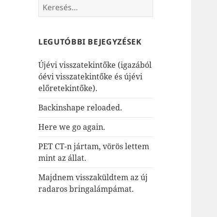
Keresés:
LEGUTÓBBI BEJEGYZÉSEK
Újévi visszatekintőke (igazából
óévi visszatekintőke és újévi
előretekintőke).
Backinshape reloaded.
Here we go again.
PET CT-n jártam, vörös lettem
mint az állat.
Majdnem visszaküldtem az új
radaros bringalámpámat.