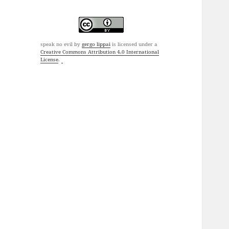
speak no evil
by
gergo lippai
is licensed under a
Creative Commons Attribution 4.0 International
License
.