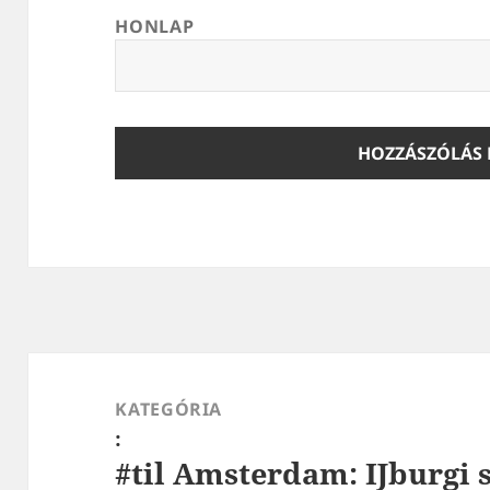
HONLAP
Bejegyzés
navigáció
KATEGÓRIA
:
#til Amsterdam: IJburgi 