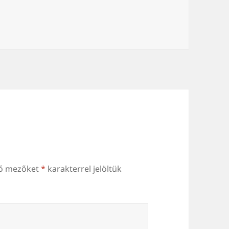
ző mezőket
*
karakterrel jelöltük