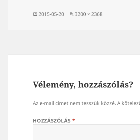
Közzétéve
Teljes
2015-05-20
3200 × 2368
méret
Vélemény, hozzászólás?
Az e-mail címet nem tesszük közzé.
A kötele
HOZZÁSZÓLÁS
*