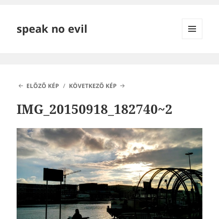
speak no evil
MENÜ
ÉS
WIDGETEK
ELŐZŐ KÉP
KÖVETKEZŐ KÉP
IMG_20150918_182740~2