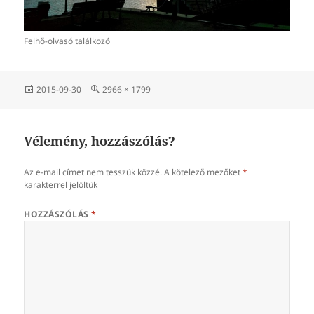
Felhő-olvasó találkozó
Közzétéve
Teljes
2015-09-30
2966 × 1799
méret
Vélemény, hozzászólás?
Az e-mail címet nem tesszük közzé.
A kötelező mezőket
*
karakterrel jelöltük
HOZZÁSZÓLÁS
*