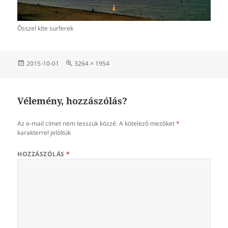
Ősszel kite surferek
Közzétéve
Teljes
2015-10-01
3264 × 1954
méret
Vélemény, hozzászólás?
Az e-mail címet nem tesszük közzé.
A kötelező mezőket
*
karakterrel jelöltük
HOZZÁSZÓLÁS
*