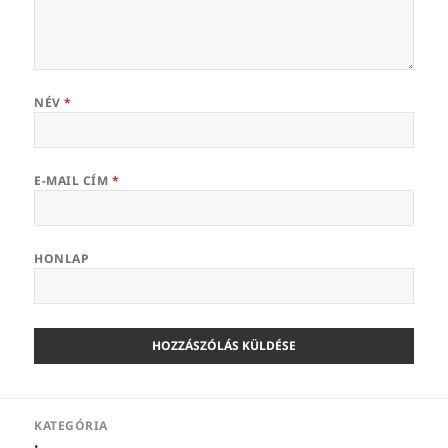
NÉV
*
E-MAIL CÍM
*
HONLAP
Bejegyzés
KATEGÓRIA
navigáció
: