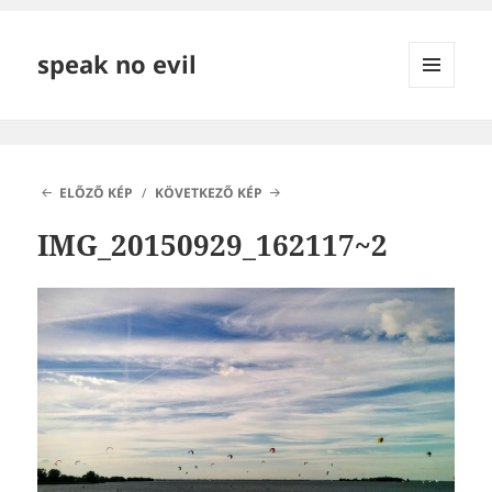
speak no evil
MENÜ
ÉS
WIDGETEK
ELŐZŐ KÉP
KÖVETKEZŐ KÉP
IMG_20150929_162117~2