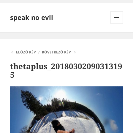
speak no evil
MENÜ
ÉS
WIDGETEK
ELŐZŐ KÉP
KÖVETKEZŐ KÉP
thetaplus_2018030209031319
5