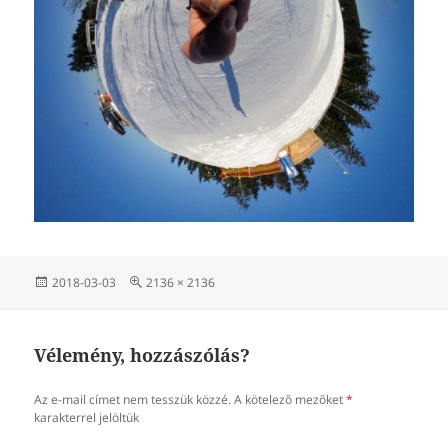
Közzétéve
Teljes
2018-03-03
2136 × 2136
méret
Vélemény, hozzászólás?
Az e-mail címet nem tesszük közzé.
A kötelező mezőket
*
karakterrel jelöltük