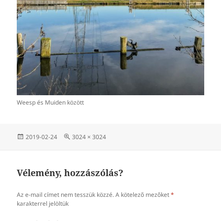
Weesp és Muiden között
Közzétéve
Teljes
2019-02-24
3024 × 3024
méret
Vélemény, hozzászólás?
Az e-mail címet nem tesszük közzé.
A kötelező mezőket
*
karakterrel jelöltük