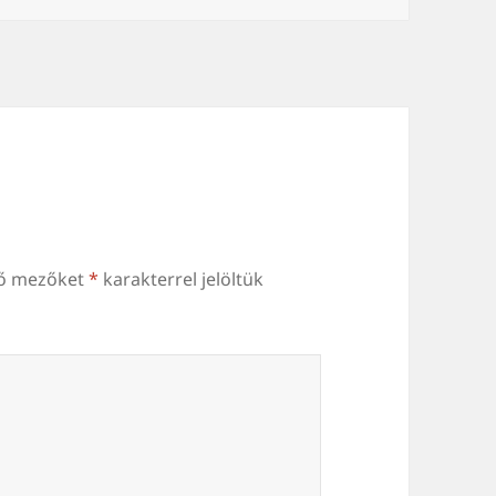
ző mezőket
*
karakterrel jelöltük