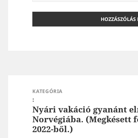
Bejegyzés
navigáció
KATEGÓRIA
:
Nyári vakáció gyanánt el
Norvégiába. (Megkésett f
2022-ből.)