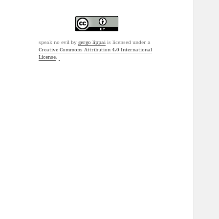
speak no evil
by
gergo lippai
is licensed under a
Creative Commons Attribution 4.0 International
License
.