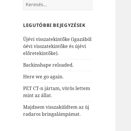
Keresés:
LEGUTÓBBI BEJEGYZÉSEK
Újévi visszatekintőke (igazából
óévi visszatekintőke és újévi
előretekintőke).
Backinshape reloaded.
Here we go again.
PET CT-n jártam, vörös lettem
mint az állat.
Majdnem visszaküldtem az új
radaros bringalámpámat.