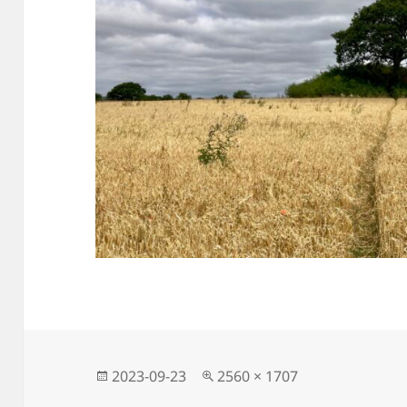
Közzétéve
Teljes
2023-09-23
2560 × 1707
méret