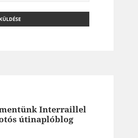
mentünk Interraillel
otós útinaplóblog