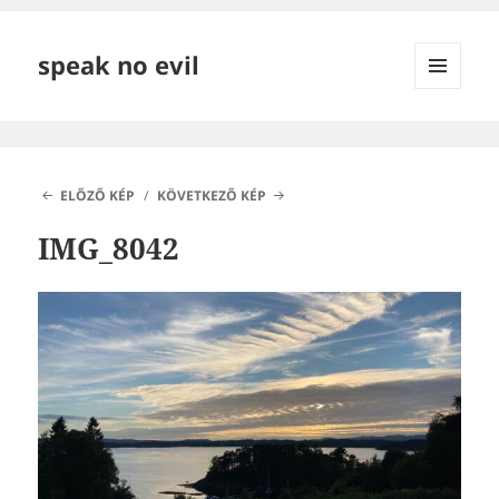
speak no evil
MENÜ
ÉS
WIDGETEK
ELŐZŐ KÉP
KÖVETKEZŐ KÉP
IMG_8042