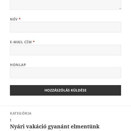
NÉV
*
E-MAIL CÍM
*
HONLAP
Bejegyzés
KATEGÓRIA
navigáció
:
Nyári vakáció gyanánt elmentünk