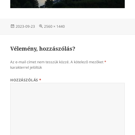
Közzétéve
Teljes
2023-09-23
2560 × 1440
méret
Vélemény, hozzászólás?
Az e-mail címet nem tesszük közzé.
A kötelező mezőket
*
karakterrel jelöltük
HOZZÁSZÓLÁS
*