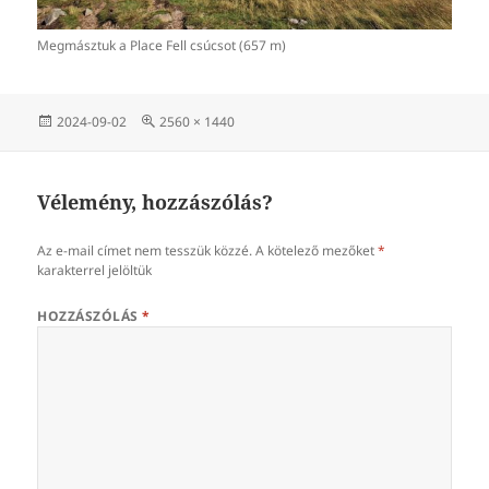
Megmásztuk a Place Fell csúcsot (657 m)
Közzétéve
Teljes
2024-09-02
2560 × 1440
méret
Vélemény, hozzászólás?
Az e-mail címet nem tesszük közzé.
A kötelező mezőket
*
karakterrel jelöltük
HOZZÁSZÓLÁS
*