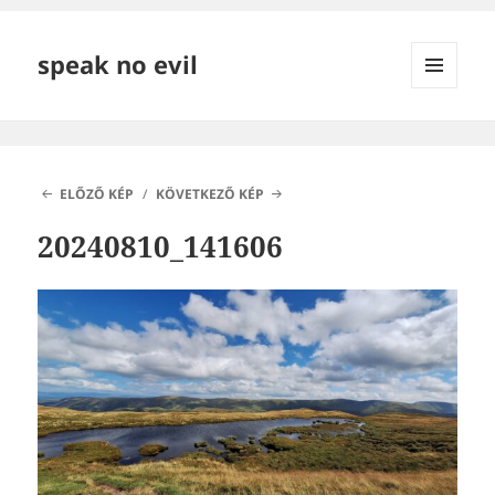
speak no evil
MENÜ
ÉS
WIDGETEK
ELŐZŐ KÉP
KÖVETKEZŐ KÉP
20240810_141606