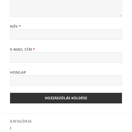
NÉV
*
E-MAIL CÍM
*
HONLAP
Bejegyzés
KATEGÓRIA
navigáció
: