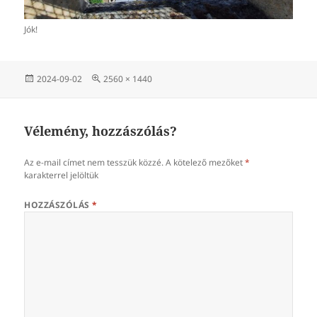
Jók!
Közzétéve
Teljes
2024-09-02
2560 × 1440
méret
Vélemény, hozzászólás?
Az e-mail címet nem tesszük közzé.
A kötelező mezőket
*
karakterrel jelöltük
HOZZÁSZÓLÁS
*