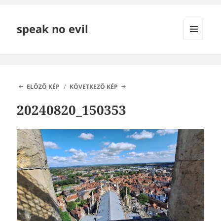
speak no evil
MENÜ
ÉS
WIDGETEK
ELŐZŐ KÉP
KÖVETKEZŐ KÉP
20240820_150353