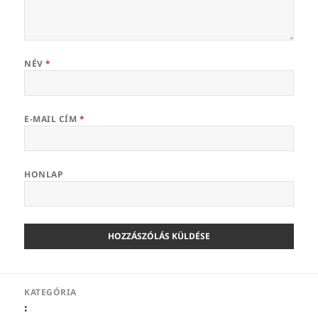
NÉV
*
E-MAIL CÍM
*
HONLAP
Bejegyzés
KATEGÓRIA
navigáció
: