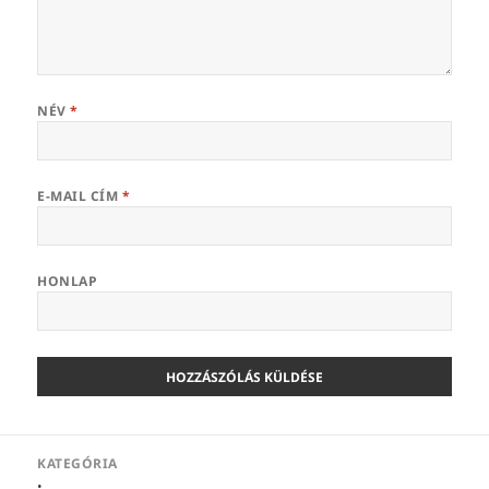
NÉV
*
E-MAIL CÍM
*
HONLAP
Bejegyzés
KATEGÓRIA
navigáció
: