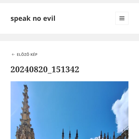
speak no evil
MENÜ
ÉS
WIDGETEK
ELŐZŐ KÉP
20240820_151342