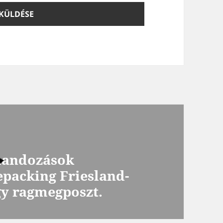
alandozások
epacking Friesland-
y ragmegposzt.