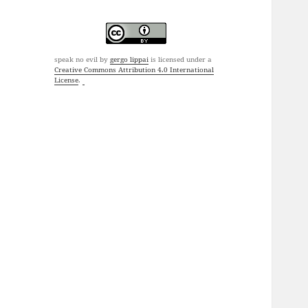
speak no evil
by
gergo lippai
is licensed under a
Creative Commons Attribution 4.0 International
License
.