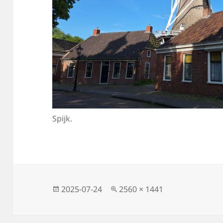
Spijk.
Közzétéve
Teljes
2025-07-24
2560 × 1441
méret