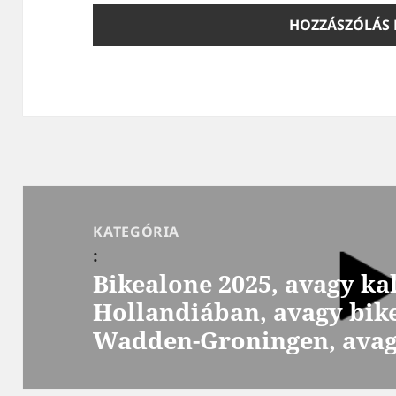
Bejegyzés
navigáció
KATEGÓRIA
:
Bikealone 2025, avagy k
Hollandiában, avagy bik
Wadden-Groningen, avag