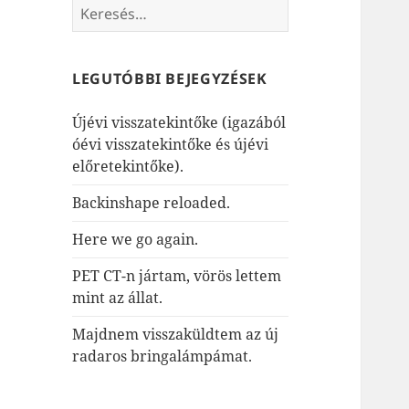
Keresés:
LEGUTÓBBI BEJEGYZÉSEK
Újévi visszatekintőke (igazából
óévi visszatekintőke és újévi
előretekintőke).
Backinshape reloaded.
Here we go again.
PET CT-n jártam, vörös lettem
mint az állat.
Majdnem visszaküldtem az új
radaros bringalámpámat.