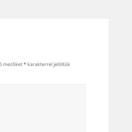
ző mezőket
*
karakterrel jelöltük