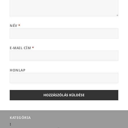
NÉV
*
E-MAIL CÍM
*
HONLAP
Bejegyzés
KATEGÓRIA
navigáció
: