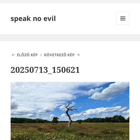
speak no evil
MENÜ
ÉS
WIDGETEK
ELŐZŐ KÉP
KÖVETKEZŐ KÉP
20250713_150621