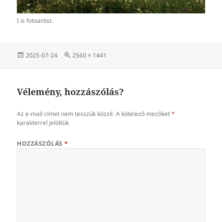
I is fotoartist.
Közzétéve
Teljes
2025-07-24
2560 × 1441
méret
Vélemény, hozzászólás?
Az e-mail címet nem tesszük közzé.
A kötelező mezőket
*
karakterrel jelöltük
HOZZÁSZÓLÁS
*