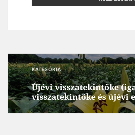
Bejegyzés
navigáció
KATEGÓRIA
:
Újévi visszatekintőke (ig
visszatekintőke és újévi 