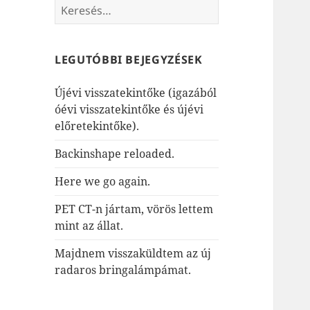
Keresés:
LEGUTÓBBI BEJEGYZÉSEK
Újévi visszatekintőke (igazából
óévi visszatekintőke és újévi
előretekintőke).
Backinshape reloaded.
Here we go again.
PET CT-n jártam, vörös lettem
mint az állat.
Majdnem visszaküldtem az új
radaros bringalámpámat.