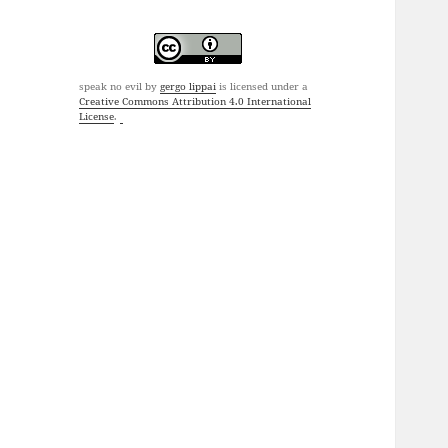
speak no evil
by
gergo lippai
is licensed under a
Creative Commons Attribution 4.0 International
License
.