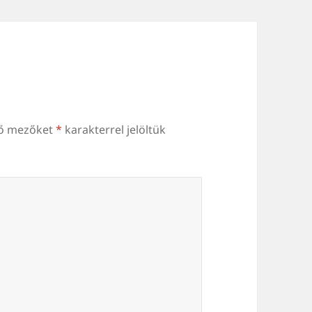
ző mezőket
*
karakterrel jelöltük