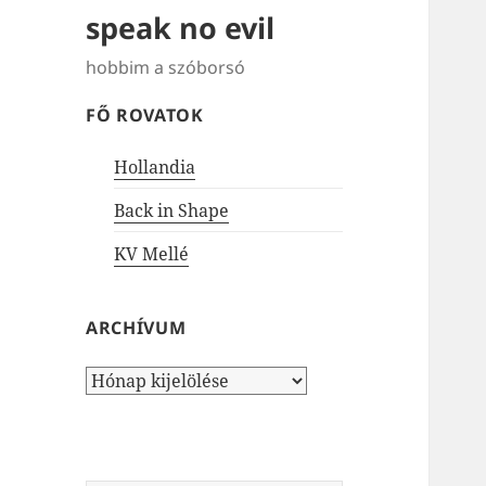
speak no evil
hobbim a szóborsó
FŐ ROVATOK
Hollandia
Back in Shape
KV Mellé
ARCHÍVUM
Archívum