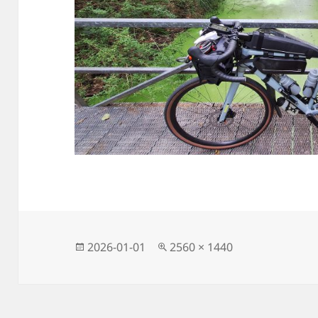
Közzétéve
Teljes
2026-01-01
2560 × 1440
méret