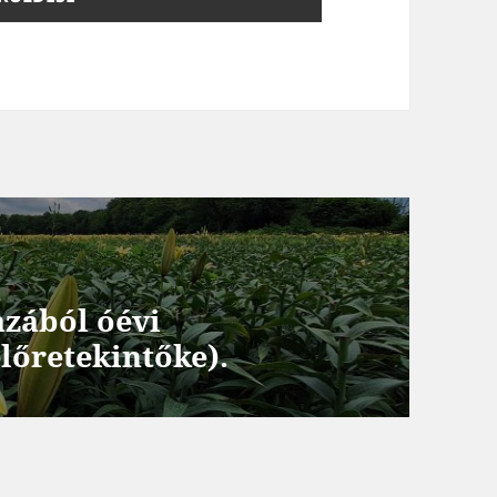
azából óévi
előretekintőke).