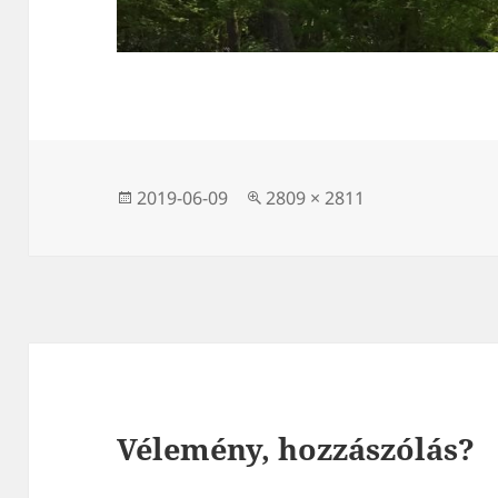
Közzétéve
Teljes
2019-06-09
2809 × 2811
méret
Vélemény, hozzászólás?