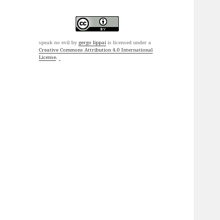
speak no evil
by
gergo lippai
is licensed under a
Creative Commons Attribution 4.0 International
License
.