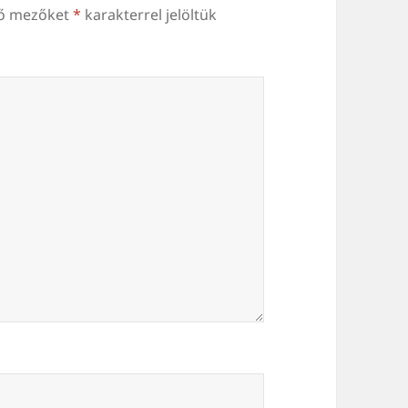
ző mezőket
*
karakterrel jelöltük