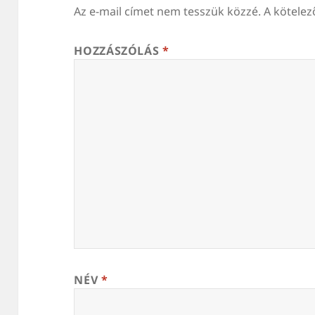
Az e-mail címet nem tesszük közzé.
A kötele
HOZZÁSZÓLÁS
*
NÉV
*