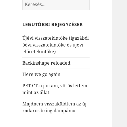
Keresés:
LEGUTÓBBI BEJEGYZÉSEK
Újévi visszatekintőke (igazából
óévi visszatekintőke és újévi
előretekintőke).
Backinshape reloaded.
Here we go again.
PET CT-n jártam, vörös lettem
mint az állat.
Majdnem visszaküldtem az új
radaros bringalámpámat.