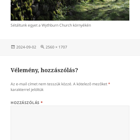
Sétáltunk egyet a Wythburn Church környékén
Közzétéve
Teljes
2024-09-02
2560 × 1707
méret
Vélemény, hozzászólás?
Az e-mail címet nem tesszük közzé.
A kötelező mezőket
*
karakterrel jelöltük
HOZZÁSZÓLÁS
*