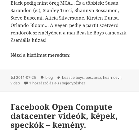
Black pedig mint öreg MCA… És a többiek: Susan
Sarandon (e!), Stanley Tucci, Shannyn Sossamon,
Steve Buscemi, Alicia Silverstone, Kirsten Dunst,
Orlando Bloom… A végén pedig a partit szétverő
rendőrök személyében a mai Beastie Boys cameozik.
Zseniális húzás!
Nézd a kisfilmet meredten:
Közzétéve
Kategória
Címke
2011-07-25
blog
beastie boys
,
beszarsz
,
hearnoevil
,
Beastie Boys – Fight for Your Right Revisited.
video
1 hozzászólás a(z)
bejegyzéshez
Facebook Open Compute
datacenter videók, képek,
speckók – kemény.