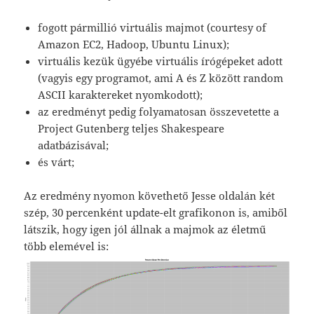
fogott pármillió virtuális majmot (courtesy of
Amazon EC2, Hadoop, Ubuntu Linux);
virtuális kezük ügyébe virtuális írógépeket adott
(vagyis egy programot, ami A és Z között random
ASCII karaktereket nyomkodott);
az eredményt pedig folyamatosan összevetette a
Project Gutenberg teljes Shakespeare
adatbázisával;
és várt;
Az eredmény nyomon követhető Jesse oldalán két
szép, 30 percenként update-elt grafikonon is, amiből
látszik, hogy igen jól állnak a majmok az életmű
több elemével is: