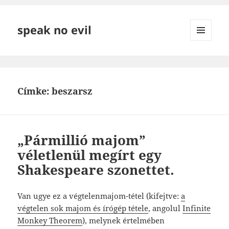
speak no evil
MENÜ
ÉS
WIDGETEK
Címke:
beszarsz
„Pármillió majom”
véletlenül megírt egy
Shakespeare szonettet.
Van ugye ez a végtelenmajom-tétel (kifejtve:
a
végtelen sok majom és írógép tétele
, angolul
Infinite
Monkey Theorem
), melynek értelmében