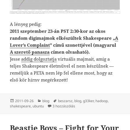
A lényeg pedig:
2011 szeptember 23-án PST 2:30-kor az okos
random digimajmok elkészültek Shakespeare „
A
Lover’s Complaint
” című szonettjével (magyarul
A szerető panasza
címen olvasható).
Jesse
addig dolgoztatja
virtuális majmait, amíg a
teljes Shakespeare életművel el nem készülnek —
reméljük a PETA nem lép fel ellene most, hogy az
első kör hírnv megérkezett!
Közzétéve
Kategória
Címke
2011-09-26
blog
beszarsz
,
blog
,
g33ker
,
hadoop
,
„Pármillió majom” véletlenül meg
shakespeare
,
ubuntu
3 hozzászólás
Beastie Boys – Fight for Your