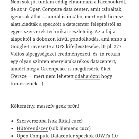
Nem sok jót tudtam eddig elmondani a Facebookról,
de az új Open Compute data center, amit csináltak,
igencsak állat — annál is inkább, mert nyílt licensz
alatt kiadták a speckóit a datacenter felépítéstől az
egyes szerverek technikai részleteiig. Az a fajta
alapoktól a dobozon kívül gondolkodás, ami anno a
Google-t rávezette a GFS kifejlesztésébe, itt pl. 277
Voltos tápegységeket eredményezett, és, in return,
egy olyan szinten energiatakarékos datacentert,
amiért még a Greenpeace is megdícsérte őket.
(Persze — mert nem lehetett
odahajózni
hogy
tüntessenek…)
Kőkemény, masszív geek pr0n!
Szerverszoba
(sok Rittal cucc)
Hűtőrendszer
(sok Siemens cucc)
Open Compute Datacenter speckók
(
OWFa 1.0