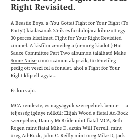
Right Revisited.
A Beastie Boys, a (You Gotta) Fight for Your Right (To
Party!) kiadásának 25-ik évfordulójára kihozott egy
30 perces kisfilmet,
Fight for Your Right Revisited
címmel. A kisfilm zeneileg a (nemrég kiadott) Hot
Sauce Committee Part Two albumon található
Make
Some Noise
című számon alapszik, történetileg
pedig ott veszi fel a fonalat, ahol a Fight for Your
Right klip elhagyta…
És kurvajó.
MCA rendezte, és nagyágyúk szerepelnek benne — a
teljesség igénye nélkül: Elijah Wood a fiatal Ad-Rock
szerepében, Danny McBride mint fiatal MCA, Seth
Rogen mint fiatal Mike D, aztán Will Ferrell, mint
öreg Ad-Rock, John C. Reilly mint öreg Mike D, Jack