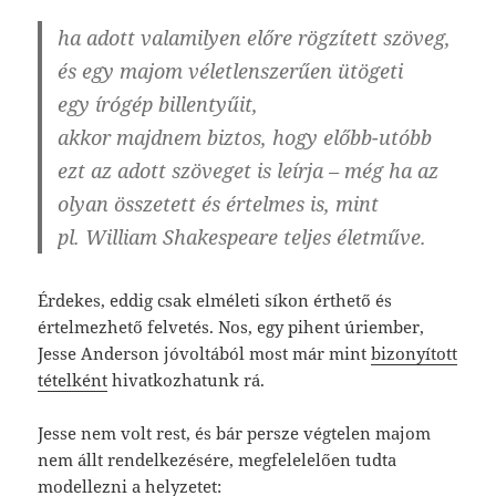
ha adott valamilyen előre rögzített szöveg,
és egy majom véletlenszerűen ütögeti
egy írógép billentyűit,
akkor majdnem biztos, hogy előbb-utóbb
ezt az adott szöveget is leírja – még ha az
olyan összetett és értelmes is, mint
pl. William Shakespeare teljes életműve.
Érdekes, eddig csak elméleti síkon érthető és
értelmezhető felvetés. Nos, egy pihent úriember,
Jesse Anderson jóvoltából most már mint
bizonyított
tételként
hivatkozhatunk rá.
Jesse nem volt rest, és bár persze végtelen majom
nem állt rendelkezésére, megfelelelően tudta
modellezni a helyzetet: