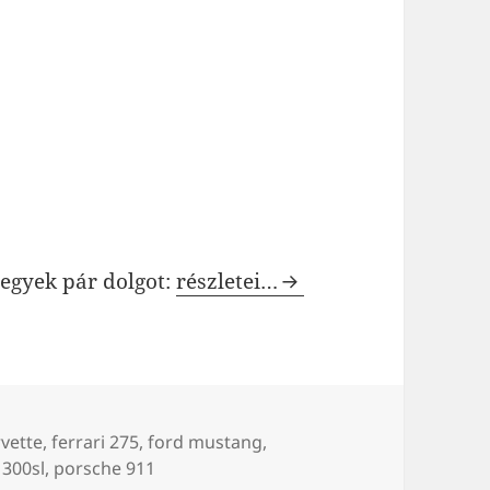
A 60-as évek autói a legszebbek
tegyek pár dolgot:
részletei…
rvette
,
ferrari 275
,
ford mustang
,
300sl
,
porsche 911