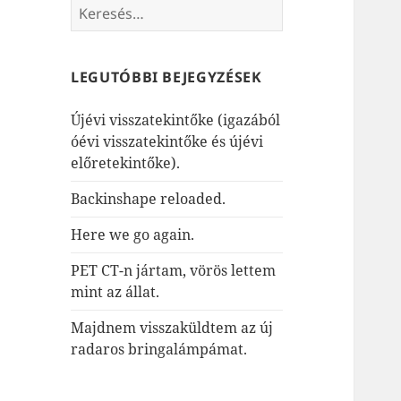
Keresés:
LEGUTÓBBI BEJEGYZÉSEK
Újévi visszatekintőke (igazából
óévi visszatekintőke és újévi
előretekintőke).
Backinshape reloaded.
Here we go again.
PET CT-n jártam, vörös lettem
mint az állat.
Majdnem visszaküldtem az új
radaros bringalámpámat.