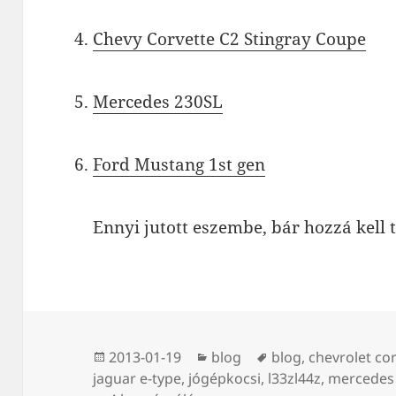
Chevy Corvette C2 Stingray Coupe
Mercedes 230SL
Ford Mustang 1st gen
Ennyi jutott eszembe, bár hozzá kell 
Közzétéve
Kategória
Címke
2013-01-19
blog
blog
,
chevrolet co
jaguar e-type
,
jógépkocsi
,
l33zl44z
,
mercedes 