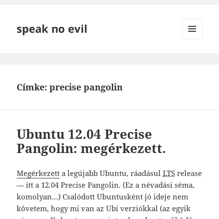
speak no evil
MENÜ
ÉS
WIDGETEK
Címke:
precise pangolin
Ubuntu 12.04 Precise
Pangolin: megérkezett.
Megérkezett
a legújabb Ubuntu, ráadásul
LTS
release
— itt a 12.04 Precise Pangolin. (Ez a névadási séma,
komolyan…) Csalódott Ubuntusként jó ideje nem
követem, hogy mi van az Ubi verziókkal (az egyik