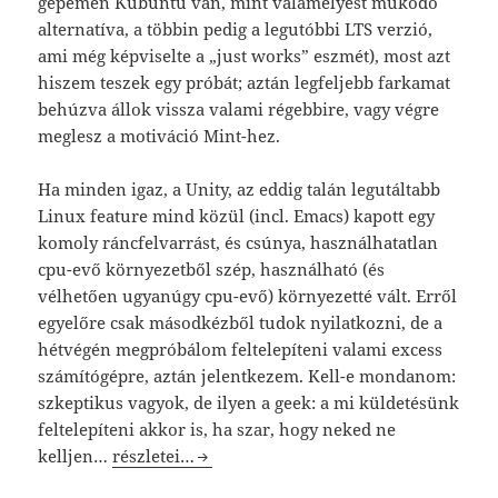
gépemen Kubuntu van, mint valamelyest működő
alternatíva, a többin pedig a legutóbbi LTS verzió,
ami még képviselte a „just works” eszmét), most azt
hiszem teszek egy próbát; aztán legfeljebb farkamat
behúzva állok vissza valami régebbire, vagy végre
meglesz a motiváció Mint-hez.
Ha minden igaz, a Unity, az eddig talán legutáltabb
Linux feature mind közül (incl. Emacs) kapott egy
komoly ráncfelvarrást, és csúnya, használhatatlan
cpu-evő környezetből szép, használható (és
vélhetően ugyanúgy cpu-evő) környezetté vált. Erről
egyelőre csak másodkézből tudok nyilatkozni, de a
hétvégén megpróbálom feltelepíteni valami excess
számítógépre, aztán jelentkezem. Kell-e mondanom:
szkeptikus vagyok, de ilyen a geek: a mi küldetésünk
feltelepíteni akkor is, ha szar, hogy neked ne
Ubuntu 12.04 Precise Pangolin: megérkezett.
kelljen…
részletei…