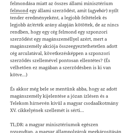
felmondása miatt az összes állami minisztérium
felmond
egy állami szerződést, amit (
ugyebár
) nyílt
tender eredményeként, a legjobb feltételek és
legjobb ár/érték arány alapján kötöttek, de az nincs
rendben, hogy egy cég felmond egy szponzori
szerződést egy magánszeméllyel azért, mert a
magánszemély akciója összeegyeztethetetlen adott
cég arculatával, következésképpen a szponzori
szerződés szellemével pontosan ellentétes? (És
vélhetően ez magában a szerződésben is ki van
kötve…)
És akkor még bele se mentünk abba, hogy az adott
magánszemély kijelentése a józan ízlésen és a
Telekom hírnevén kívül a magyar csodaalkotmány
XV. cikkelyének szellemét is sérti…
TL;DR: a magyar minisztériumok egészen
nyugodtan, a magyar állampolgárok megkárosításán