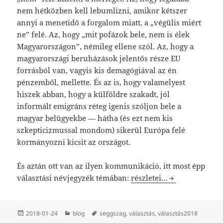
nem hétközben kell lebumlizni, amikor kétszer
annyi a menetidő a forgalom miatt, a „végülis miért
ne” felé. Az, hogy „mit pofázok bele, nem is élek
Magyarországon”, némileg ellene szól. Az, hogy a
magyarországi beruházások jelentős része EU
forrásból van, vagyis kis demagógiával az én
pénzemből, mellette. És az is, hogy valamelyest
hiszek abban, hogy a külföldre szakadt, jól
informált emigráns réteg igenis szóljon bele a
magyar belügyekbe — hátha (és ezt nem kis
szkepticizmussal mondom) sikerül Európa felé
kormányozni kicsit az országot.
És aztán ott van az ilyen kommunikáció, itt most épp
Lyaly.
választási névjegyzék témában:
részletei…
Közzétéve
Kategória
Címke
2018-01-24
blog
seggszag
,
választás
,
választás2018