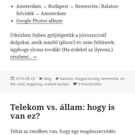
Amsterdam → Budapest → Nemesvita / Balaton-
felvidék → Amsterdam
Google Photos album
Útközben fejben gyűjtögettük a jó/rossz/csúf
dolgokat, amik másfél (plusz!) év után feltűntek,
úgyhogy olvass tovább! (Ha érdekel az ilyesmi.)
Magyarországi vakáció: a jó, a rossz és a csúf.
részletei…
Közzétéve
Kategória
Címke
2016-08-23
blog
balaton
,
magyarország
,
nemesvita
,
on
Magyarországi vakác
the road
,
seggszag
,
szabad európa
3 hozzászólás
Telekom vs. állam: hogy is
van ez?
Tehát az rendben van, hogy egy magánszerződés