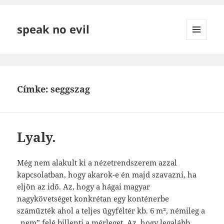
speak no evil
MENÜ
ÉS
WIDGETEK
Címke:
seggszag
Lyaly.
Még nem alakult ki a nézetrendszerem azzal
kapcsolatban, hogy akarok-e én majd szavazni, ha
eljön az idő. Az, hogy a hágai magyar
nagykövetséget konkrétan egy konténerbe
száműzték ahol a teljes ügyféltér kb. 6 m², némileg a
„nem” felé billenti a mérleget. Az, hogy legalább