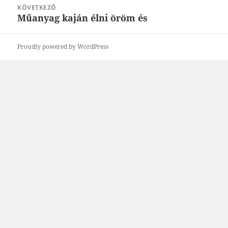
KÖVETKEZŐ
Műanyag kaján élni öröm és
Következő
bejegyzések:
Proudly powered by WordPress