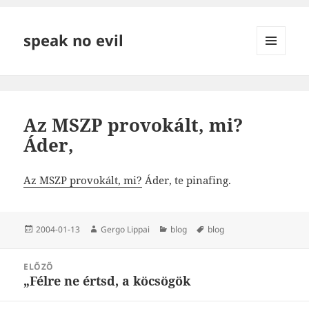
speak no evil
MENÜ
ÉS
WIDGETEK
Az MSZP provokált, mi?
Áder,
Az MSZP provokált, mi?
Áder, te pinafing.
Közzétéve
Szerző
Kategória
Címke
2004-01-13
Gergo Lippai
blog
blog
Bejegyzés
ELŐZŐ
navigáció
„Félre ne értsd, a köcsögök
Korábbi
bejegyzések: