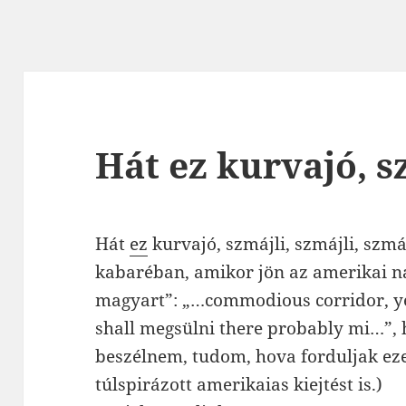
Hát ez kurvajó, sz
Hát
ez
kurvajó, szmájli, szmájli, szmá
kabaréban, amikor jön az amerikai na
magyart”: „…commodious corridor, y
shall megsülni there probably mi…”, h
beszélnem, tudom, hova forduljak eze
túlspirázott amerikaias kiejtést is.)