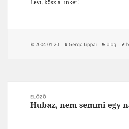
Levi, kösz a linket!
Közzétéve
Szerző
Kategória
C
2004-01-20
Gergo Lippai
blog
b
Bejegyzés
navigáció
ELŐZŐ
Hubaz, nem semmi egy n
Korábbi
bejegyzések: