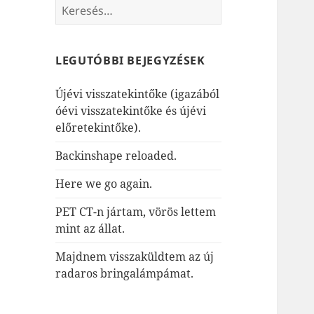
Keresés:
LEGUTÓBBI BEJEGYZÉSEK
Újévi visszatekintőke (igazából
óévi visszatekintőke és újévi
előretekintőke).
Backinshape reloaded.
Here we go again.
PET CT-n jártam, vörös lettem
mint az állat.
Majdnem visszaküldtem az új
radaros bringalámpámat.