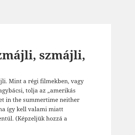
májli, szmájli,
jli. Mint a régi filmekben, vagy
gybácsi, tolja az „amerikás
et in the summertime neither
a így kell valami miatt
ntúl. (Képzeljük hozzá a