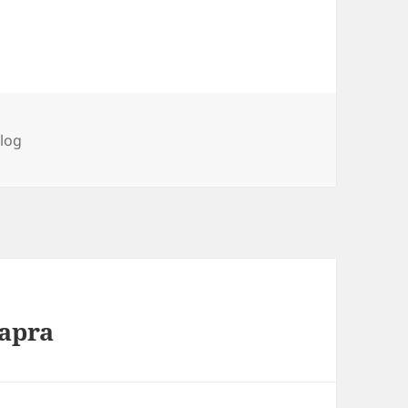
ímke
log
apra