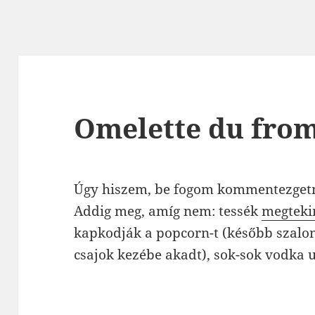
Omelette du fro
Úgy hiszem, be fogom kommentezgetn
Addig meg, amíg nem: tessék
megteki
kapkodják a popcorn-t (később szalonc
csajok kezébe akadt), sok-sok vodka 