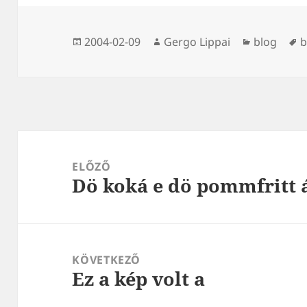
Közzétéve
Szerző
Kategória
C
2004-02-09
Gergo Lippai
blog
b
Bejegyzés
navigáció
ELŐZŐ
Dö koká e dö pommfritt 
Korábbi
bejegyzések:
KÖVETKEZŐ
Ez a kép volt a
Következő
bejegyzések: