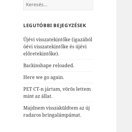
Keresés:
LEGUTÓBBI BEJEGYZÉSEK
Újévi visszatekintőke (igazából
óévi visszatekintőke és újévi
előretekintőke).
Backinshape reloaded.
Here we go again.
PET CT-n jártam, vörös lettem
mint az állat.
Majdnem visszaküldtem az új
radaros bringalámpámat.