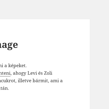
mage
i a képeket.
nteni
, ahogy Levi és Zoli
ukrot, illetve bármit, ami a
után.