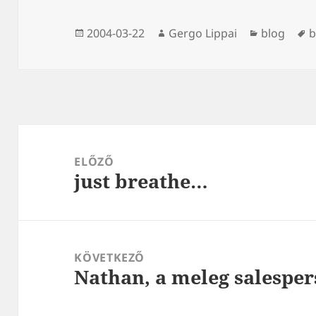
Közzétéve
Szerző
Kategória
C
2004-03-22
Gergo Lippai
blog
b
Bejegyzés
navigáció
ELŐZŐ
just breathe…
Korábbi
bejegyzések:
KÖVETKEZŐ
Nathan, a meleg salespe
Következő
bejegyzések: