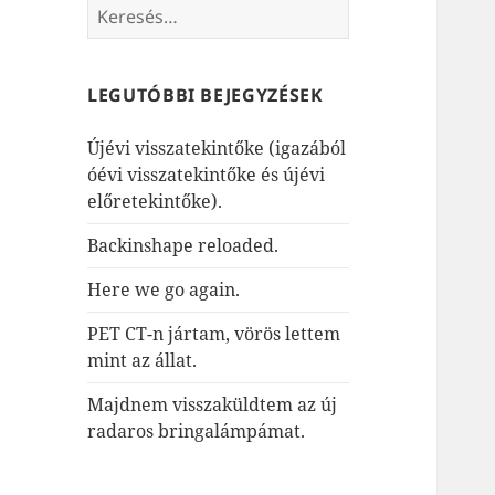
Keresés:
LEGUTÓBBI BEJEGYZÉSEK
Újévi visszatekintőke (igazából
óévi visszatekintőke és újévi
előretekintőke).
Backinshape reloaded.
Here we go again.
PET CT-n jártam, vörös lettem
mint az állat.
Majdnem visszaküldtem az új
radaros bringalámpámat.