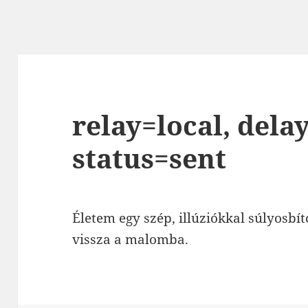
relay=local, dela
status=sent
Életem egy szép, illúziókkal súlyosbít
vissza a malomba.