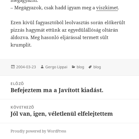
– Megágyazok, csak hadd igyam meg a
viszkimet
.
Ezen kívül fagyasztóból leolvasztás során előkerült
pizzás hagymát ettünk az egyedülállóság oltárán
áldozva. Meg hasonló eljárással termett sült
krumplit.
Közzétéve
Szerző
Kategória
Címke
2004-03-23
Gergo Lippai
blog
blog
Bejegyzés
ELŐZŐ
navigáció
Befejeztem ma a Javított kiadást.
Korábbi
bejegyzések:
KÖVETKEZŐ
Jól van, igen, véletlenül elfelejtettem
Következő
bejegyzések:
Proudly powered by WordPress