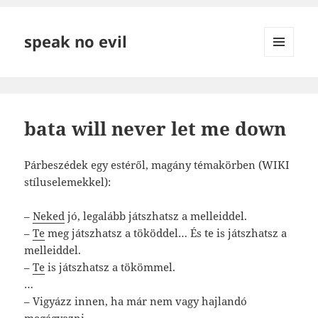
speak no evil
MENÜ
ÉS
WIDGETEK
bata will never let me down
Párbeszédek egy estéről, magány témakörben (WIKI
stíluselemekkel):
–
Neked
jó, legalább játszhatsz a melleiddel.
–
Te
meg játszhatsz a tököddel… És te is játszhatsz a
melleiddel.
–
Te
is játszhatsz a tökömmel.
…
– Vigyázz innen, ha már nem vagy hajlandó
megágyazni.