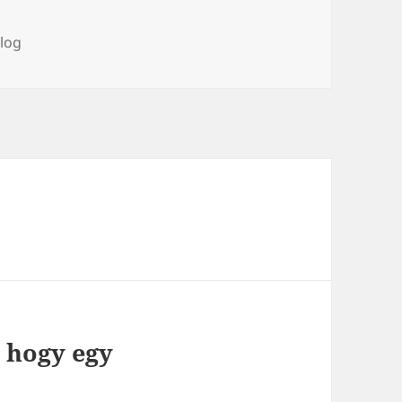
ímke
log
 hogy egy