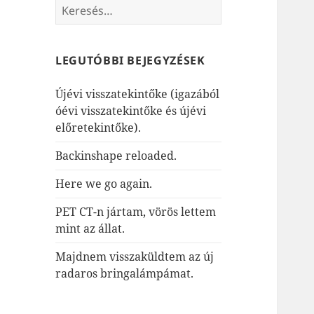
Keresés:
LEGUTÓBBI BEJEGYZÉSEK
Újévi visszatekintőke (igazából
óévi visszatekintőke és újévi
előretekintőke).
Backinshape reloaded.
Here we go again.
PET CT-n jártam, vörös lettem
mint az állat.
Majdnem visszaküldtem az új
radaros bringalámpámat.