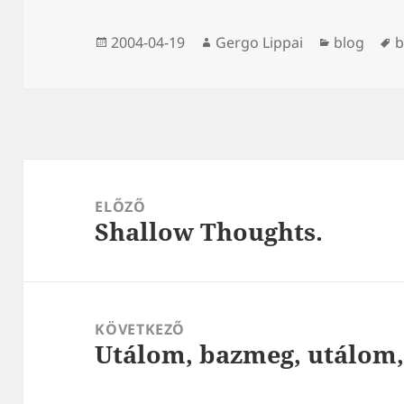
Közzétéve
Szerző
Kategória
C
2004-04-19
Gergo Lippai
blog
b
Bejegyzés
navigáció
ELŐZŐ
Shallow Thoughts.
Korábbi
bejegyzések:
KÖVETKEZŐ
Utálom, bazmeg, utálom,
Következő
bejegyzések: