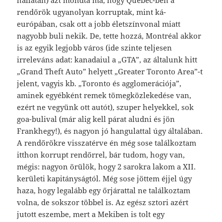
rendőrök ugyanolyan korruptak, mint ká-
európában, csak ott a jobb életszínvonal miatt
nagyobb buli nekik. De, tette hozzá, Montréal akkor
is az egyik legjobb város (ide szinte teljesen
irreleváns adat: kanadaiul a „GTA”, az általunk hitt
„Grand Theft Auto” helyett „Greater Toronto Area”-t
jelent, vagyis kb. „Toronto és agglomerációja”,
aminek egyébként remek tömegközlekedése van,
ezért ne vegyünk ott autót), szuper helyekkel, sok
goa-bulival (már alig kell párat aludni és jön
Frankhegy!), és nagyon jó hangulattal úgy általában.
A rendőrökre visszatérve én még sose találkoztam
itthon korrupt rendőrrel, bár tudom, hogy van,
mégis: nagyon örülök, hogy 2 sarokra lakom a XII.
kerületi kapitányságtól. Még sose jöttem éjjel úgy
haza, hogy legalább egy őrjárattal ne találkoztam
volna, de sokszor többel is. Az egész sztori azért
jutott eszembe, mert a Mekiben is tolt egy