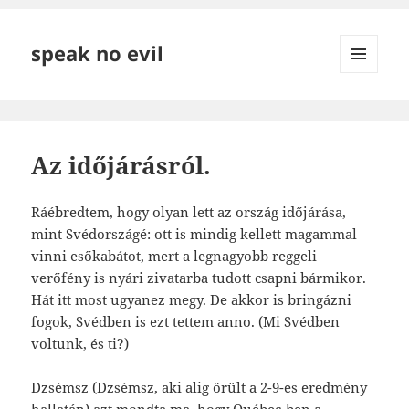
speak no evil
MENÜ
ÉS
WIDGETEK
Az időjárásról.
Ráébredtem, hogy olyan lett az ország időjárása,
mint Svédországé: ott is mindig kellett magammal
vinni esőkabátot, mert a legnagyobb reggeli
verőfény is nyári zivatarba tudott csapni bármikor.
Hát itt most ugyanez megy. De akkor is bringázni
fogok, Svédben is ezt tettem anno. (Mi Svédben
voltunk, és ti?)
Dzsémsz (Dzsémsz, aki alig örült a 2-9-es eredmény
hallatán) azt mondta ma, hogy Québec-ben a