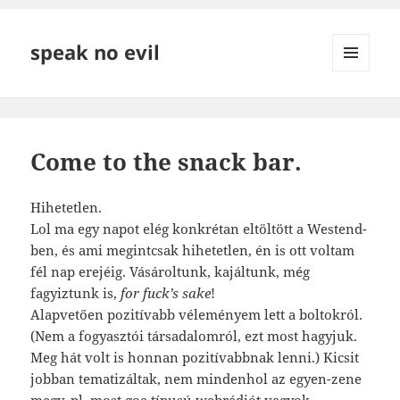
speak no evil
MENÜ
ÉS
WIDGETEK
Come to the snack bar.
Hihetetlen.
Lol ma egy napot elég konkrétan eltöltött a Westend-
ben, és ami megintcsak hihetetlen, én is ott voltam
fél nap erejéig. Vásároltunk, kajáltunk, még
fagyiztunk is,
for fuck’s sake
!
Alapvetően pozitívabb véleményem lett a boltokról.
(Nem a fogyasztói társadalomról, ezt most hagyjuk.
Meg hát volt is honnan pozitívabbnak lenni.) Kicsit
jobban tematizáltak, nem mindenhol az egyen-zene
megy, pl. most goa típusú webrádiót vagyok