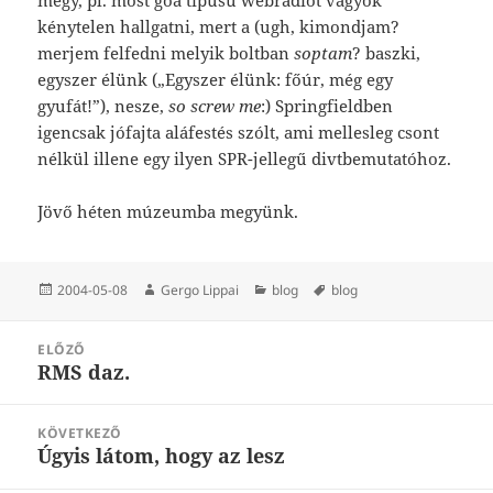
kénytelen hallgatni, mert a (ugh, kimondjam?
merjem felfedni melyik boltban
soptam
? baszki,
egyszer élünk („Egyszer élünk: főúr, még egy
gyufát!”), nesze,
so screw me
:) Springfieldben
igencsak jófajta aláfestés szólt, ami mellesleg csont
nélkül illene egy ilyen SPR-jellegű divtbemutatóhoz.
Jövő héten múzeumba megyünk.
Közzétéve
Szerző
Kategória
Címke
2004-05-08
Gergo Lippai
blog
blog
Bejegyzés
ELŐZŐ
navigáció
RMS daz.
Korábbi
bejegyzések:
KÖVETKEZŐ
Úgyis látom, hogy az lesz
Következő
bejegyzések: