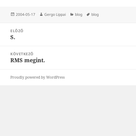
Közzétéve
Szerző
Kategória
Címke
2004-05-17
Gergo Lippai
blog
blog
Bejegyzés
ELŐZŐ
navigáció
S.
Korábbi
bejegyzések:
KÖVETKEZŐ
RMS megint.
Következő
bejegyzések:
Proudly powered by WordPress