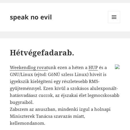
speak no evil
MENÜ
ÉS
WIDGETEK
Hétvégefadarab.
Weekendlog rovat
unk ezen a héten a
HUP
és a
GNU/Linux (ejtsd: GöNÚ szless Linux) híveit is
igyekszik kielégíteni egy részletesebb RMS-
gyűjteménnyel. Ezen kívül a szokásos alulexponált-
hatásvadáasz cuccok, az éjszakai élet legmocskosabb
bugyraiból.
Zabszem az anuszban, mindenki izgul a holnapi
Miniszterek Tanácsa szavazás miatt,
kellemondanom.