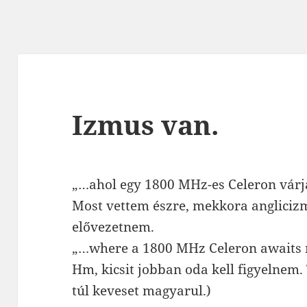
Izmus van.
„…ahol egy 1800 MHz-es Celeron vár
Most vettem észre, mekkora anglicizmu
elővezetnem.
„…where a 1800 MHz Celeron awaits 
Hm, kicsit jobban oda kell figyelnem. 
túl keveset magyarul.)