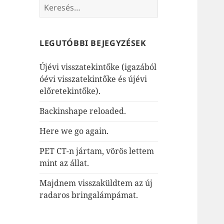
Keresés:
LEGUTÓBBI BEJEGYZÉSEK
Újévi visszatekintőke (igazából
óévi visszatekintőke és újévi
előretekintőke).
Backinshape reloaded.
Here we go again.
PET CT-n jártam, vörös lettem
mint az állat.
Majdnem visszaküldtem az új
radaros bringalámpámat.