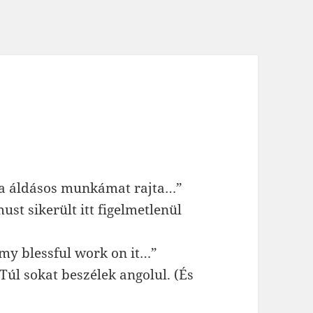
ja áldásos munkámat rajta…”
st sikerült itt figelmetlenül
my blessful work on it…”
Túl sokat beszélek angolul. (És