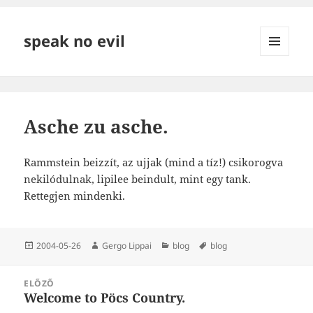
speak no evil
MENÜ
ÉS
WIDGETEK
Asche zu asche.
Rammstein beizzít, az ujjak (mind a tíz!) csikorogva
nekilódulnak, lipilee beindult, mint egy tank.
Rettegjen mindenki.
Közzétéve
Szerző
Kategória
Címke
2004-05-26
Gergo Lippai
blog
blog
Bejegyzés
ELŐZŐ
navigáció
Welcome to Pöcs Country.
Korábbi