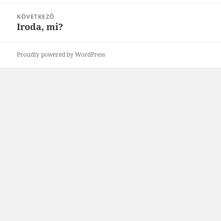
bejegyzések:
KÖVETKEZŐ
Iroda, mi?
Következő
bejegyzések:
Proudly powered by WordPress