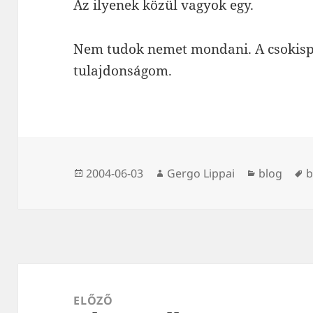
Az ilyenek közül vagyok egy.
Nem tudok nemet mondani. A csokisper
tulajdonságom.
Közzétéve
Szerző
Kategória
C
2004-06-03
Gergo Lippai
blog
b
Bejegyzés
navigáció
ELŐZŐ