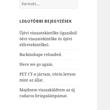
Keresés:
LEGUTÓBBI BEJEGYZÉSEK
Újévi visszatekintőke (igazából
óévi visszatekintőke és újévi
előretekintőke).
Backinshape reloaded.
Here we go again.
PET CT-n jártam, vörös lettem
mint az állat.
Majdnem visszaküldtem az új
radaros bringalámpámat.