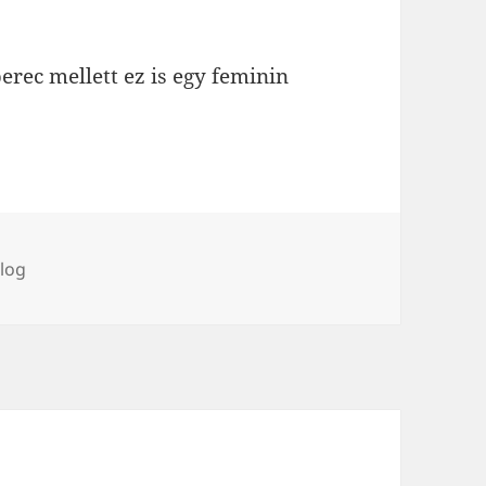
ec mellett ez is egy feminin
ímke
log