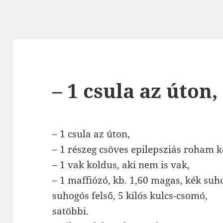
– 1 csula az úton,
– 1 csula az úton,
– 1 részeg csöves epilepsziás roham 
– 1 vak koldus, aki nem is vak,
– 1 maffiózó, kb. 1,60 magas, kék suh
suhogós felső, 5 kilós kulcs-csomó,
satöbbi.