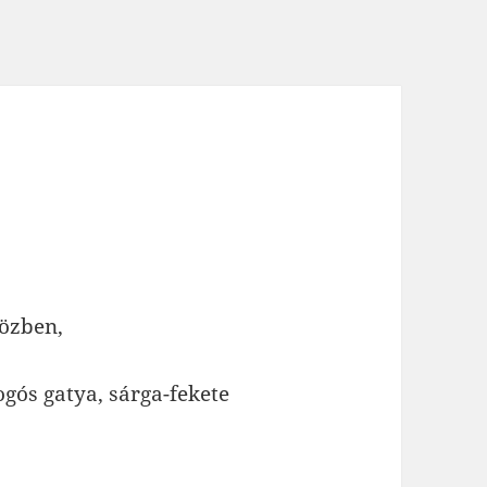
közben,
ogós gatya, sárga-fekete