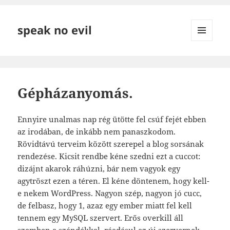
speak no evil
MENÜ
ÉS
WIDGETEK
Gépházanyomás.
Ennyire unalmas nap rég ütötte fel csúf fejét ebben
az irodában, de inkább nem panaszkodom.
Rövidtávú terveim között szerepel a blog sorsának
rendezése. Kicsit rendbe kéne szedni ezt a cuccot:
dizájnt akarok ráhúzni, bár nem vagyok egy
agytröszt ezen a téren. El kéne döntenem, hogy kell-
e nekem WordPress. Nagyon szép, nagyon jó cucc,
de felbasz, hogy 1, azaz egy ember miatt fel kell
tennem egy MySQL szervert. Erős overkill áll
szemben a szándékkal, ráadásul az új szervernek