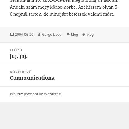
Andain szám megy körbe-körbe. Azt hiszem olyan 5-
6 napnál tartok, de mindjárt beteszek valami mást.
Közzétéve
Szerző
Kategória
Címke
2004-06-20
Gergo Lippai
blog
blog
Bejegyzés
ELŐZŐ
navigáció
Jaj, jaj.
Korábbi
bejegyzések:
KÖVETKEZŐ
Communications.
Következő
bejegyzések:
Proudly powered by WordPress