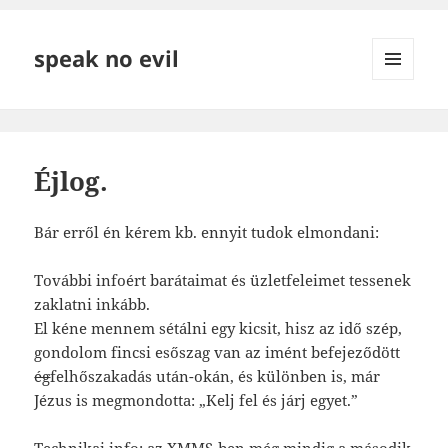
speak no evil
MENÜ
ÉS
WIDGETEK
Éjlog.
Bár erről én kérem kb. ennyit tudok elmondani:
További infoért barátaimat és üzletfeleimet tessenek
zaklatni inkább.
El kéne mennem sétálni egy kicsit, hisz az idő szép,
gondolom fincsi esőszag van az imént befejeződött
ég
felhőszakadás után-okán, és különben is, már
Jézus is megmondotta: „Kelj fel és járj egyet.”
Technikai info: az XMMS-ben még mindig a második