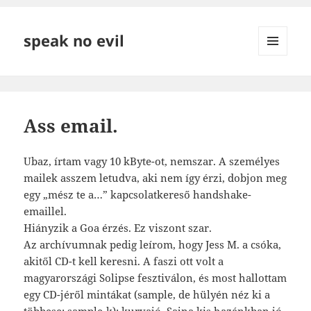
speak no evil
MENÜ
ÉS
WIDGETEK
Ass email.
Ubaz, írtam vagy 10 kByte-ot, nemszar. A személyes
mailek asszem letudva, aki nem így érzi, dobjon meg
egy „mész te a…” kapcsolatkereső handshake-
emaillel.
Hiányzik a Goa érzés. Ez viszont szar.
Az archívumnak pedig leírom, hogy Jess M. a csóka,
akitől CD-t kell keresni. A faszi ott volt a
magyarországi Solipse fesztiválon, és most hallottam
egy CD-jéről mintákat (sample, de hülyén néz ki a
többese: sample-k): kurvajó. Sajna kis hazánkban jó