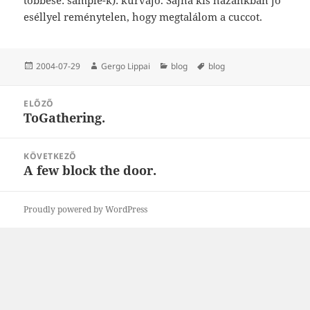
eséllyel reménytelen, hogy megtalálom a cuccot.
Közzétéve
Szerző
Kategória
Címke
2004-07-29
Gergo Lippai
blog
blog
Bejegyzés
ELŐZŐ
navigáció
ToGathering.
Korábbi
bejegyzések:
KÖVETKEZŐ
A few block the door.
Következő
bejegyzések:
Proudly powered by WordPress