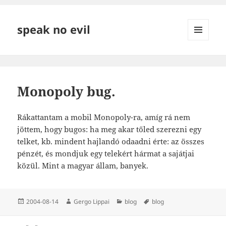
speak no evil
MENÜ
ÉS
WIDGETEK
Monopoly bug.
Rákattantam a mobil Monopoly-ra, amíg rá nem
jöttem, hogy bugos: ha meg akar tőled szerezni egy
telket, kb. mindent hajlandó odaadni érte: az összes
pénzét, és mondjuk egy telekért hármat a sajátjai
közül. Mint a magyar állam, banyek.
Közzétéve
Szerző
Kategória
Címke
2004-08-14
Gergo Lippai
blog
blog
Bejegyzés