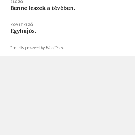
ELŐZŐ
navigáció
Benne leszek a tévében.
Korábbi
bejegyzések:
KÖVETKEZŐ
Egyhajós.
Következő
bejegyzések:
Proudly powered by WordPress