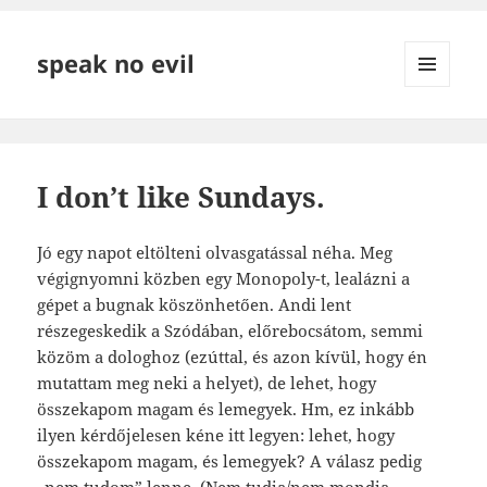
speak no evil
MENÜ
ÉS
WIDGETEK
I don’t like Sundays.
Jó egy napot eltölteni olvasgatással néha. Meg
végignyomni közben egy Monopoly-t, lealázni a
gépet a bugnak köszönhetően. Andi lent
részegeskedik a Szódában, előrebocsátom, semmi
közöm a dologhoz (ezúttal, és azon kívül, hogy én
mutattam meg neki a helyet), de lehet, hogy
összekapom magam és lemegyek. Hm, ez inkább
ilyen kérdőjelesen kéne itt legyen: lehet, hogy
összekapom magam, és lemegyek? A válasz pedig
„nem tudom” lenne. (Nem tudja/nem mondja,