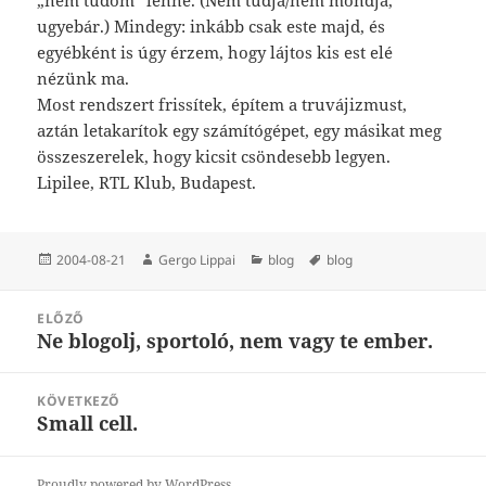
ugyebár.) Mindegy: inkább csak este majd, és
egyébként is úgy érzem, hogy lájtos kis est elé
nézünk ma.
Most rendszert frissítek, építem a truvájizmust,
aztán letakarítok egy számítógépet, egy másikat meg
összeszerelek, hogy kicsit csöndesebb legyen.
Lipilee, RTL Klub, Budapest.
Közzétéve
Szerző
Kategória
Címke
2004-08-21
Gergo Lippai
blog
blog
Bejegyzés
ELŐZŐ
navigáció
Ne blogolj, sportoló, nem vagy te ember.
Korábbi
bejegyzések:
KÖVETKEZŐ
Small cell.
Következő
bejegyzések:
Proudly powered by WordPress