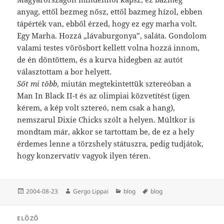
anyag, ettől bezmeg nősz, ettől bazmeg hízol, ebben
tápérték van, ebből érzed, hogy ez egy marha volt.
Egy Marha. Hozzá „lávaburgonya”, saláta. Gondolom
valami testes vörösbort kellett volna hozzá innom,
de én döntöttem, és a kurva hidegben az autót
választottam a bor helyett.
Sőt mi több
, miután megtekintettük sztereóban a
Man In Black II-t és az olimpiai közvetítést (igen
kérem, a kép volt sztereó, nem csak a hang),
nemszarul Dixie Chicks szólt a helyen. Múltkor is
mondtam már, akkor se tartottam be, de ez a hely
érdemes lenne a törzshely státuszra, pedig tudjátok,
hogy konzervatív vagyok ilyen téren.
Közzétéve
Szerző
Kategória
Címke
2004-08-23
Gergo Lippai
blog
blog
Bejegyzés
ELŐZŐ
navigáció