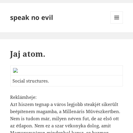
speak no evil
MENÜ
ÉS
WIDGETEK
Jaj atom.
Social structures.
Reklámheje:
Azt hiszem tegnap a város legjobb steakjét sikerült
beépítenem magamba, a Millenáris Művészkertben.
Nem is tudom már, milyen néven fut, de az első ott
az étlapon. Nem ez a szar vékonyka dolog, amit
Magyarországon mindenhol kapsz, ez bazmeg