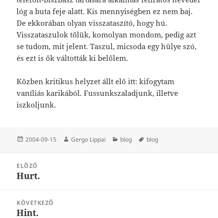
lóg a buta feje alatt. Kis mennyiségben ez nem baj.
De ekkorában olyan visszataszító, hogy hú.
Visszataszulok tőlük, komolyan mondom, pedig azt
se tudom, mit jelent. Taszul, micsoda egy hülye szó,
és ezt is ők váltották ki belőlem.
Közben kritikus helyzet állt elő itt: kifogytam
vaníliás karikából. Fussunkszaladjunk, illetve
iszkoljunk.
Közzétéve
Szerző
Kategória
Címke
2004-09-15
Gergo Lippai
blog
blog
Bejegyzés
ELŐZŐ
navigáció
Hurt.
Korábbi
bejegyzések:
KÖVETKEZŐ
Hint.
Következő