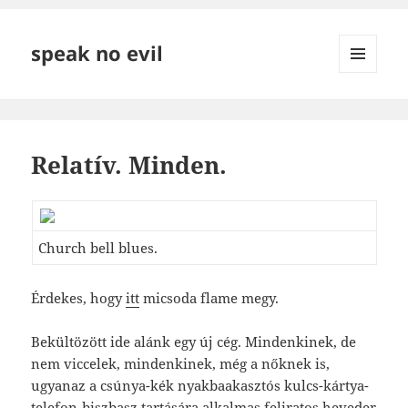
speak no evil
MENÜ
ÉS
WIDGETEK
Relatív. Minden.
Church bell blues.
Érdekes, hogy
itt
micsoda flame megy.
Bekültözött ide alánk egy új cég. Mindenkinek, de
nem viccelek, mindenkinek, még a nőknek is,
ugyanaz a csúnya-kék nyakbaakasztós kulcs-kártya-
telefon-biszbasz tartására alkalmas feliratos heveder