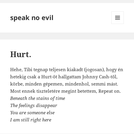
speak no evil
MENÜ
ÉS
WIDGETEK
Hurt.
Hehe, Tibi tegnap teljesen kiakadt (jogosan), hogy én
hetekig csak a Hurt-öt hallgattam Johnny Cash-től,
körbe, minden gépemen, mindenhol, semmi mást.
Most ennek tiszteletére megint betettem, Repeat on.
Beneath the stains of time
The feelings disappear
You are someone else
I am still right here