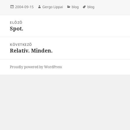
Közzétéve
Szerző
Kategória
Címke
2004-09-15
Gergo Lippai
blog
blog
Bejegyzés
ELŐZŐ
navigáció
Spot.
Korábbi
bejegyzések:
KÖVETKEZŐ
Relatív. Minden.
Következő
bejegyzések:
Proudly powered by WordPress