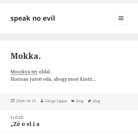
speak no evil
MENÜ
ÉS
WIDGETEK
Mokka.
Moszkva tér
oldal.
Honnan jutott oda, ahogy most kinéz…
Közzétéve
Szerző
Kategória
Címke
2004-10-15
Gergo Lippai
blog
blog
Bejegyzés
ELŐZŐ
navigáció
„Zé o el í a
Korábbi
bejegyzések: