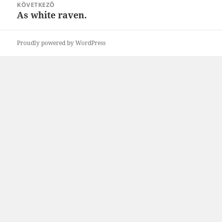
KÖVETKEZŐ
As white raven.
Következő
bejegyzések:
Proudly powered by WordPress