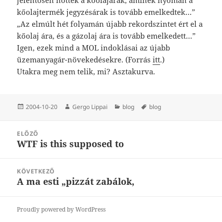
kőolajtermék jegyzésárak is tovább emelkedtek…”
„Az elmúlt hét folyamán újabb rekordszintet ért el a
kőolaj ára, és a gázolaj ára is tovább emelkedett…”
Igen, ezek mind a MOL indoklásai az újabb
üzemanyagár-növekedésekre. (Forrás
itt
.)
Utakra meg nem telik, mi? Asztakurva.
Közzétéve
Szerző
Kategória
Címke
2004-10-20
Gergo Lippai
blog
blog
Bejegyzés
ELŐZŐ
navigáció
WTF is this supposed to
Korábbi
bejegyzések:
KÖVETKEZŐ
A ma esti „pizzát zabálok,
Következő
bejegyzések:
Proudly powered by WordPress