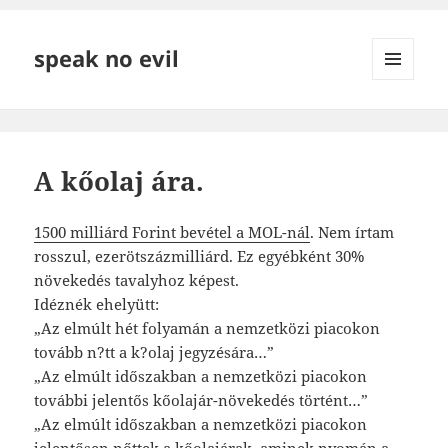
speak no evil
MENÜ
ÉS
WIDGETEK
A kőolaj ára.
1500 milliárd Forint bevétel a MOL-nál
. Nem írtam
rosszul, ezerötszázmilliárd. Ez egyébként 30%
növekedés tavalyhoz képest.
Idéznék ehelyütt:
„Az elmúlt hét folyamán a nemzetközi piacokon
tovább n?tt a k?olaj jegyzésára…”
„Az elmúlt időszakban a nemzetközi piacokon
további jelentős kőolajár-növekedés történt…”
„Az elmúlt időszakban a nemzetközi piacokon
jelentősen nőttek a kőolajárak, aminek nyomán a