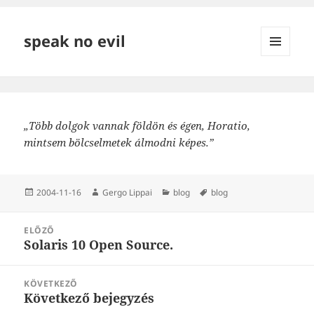
speak no evil
MENÜ
ÉS
WIDGETEK
„Több dolgok vannak földön és égen, Horatio,
mintsem bölcselmetek álmodni képes.”
Közzétéve
Szerző
Kategória
Címke
2004-11-16
Gergo Lippai
blog
blog
Bejegyzés
ELŐZŐ
navigáció
Solaris 10 Open Source.
Korábbi
bejegyzések:
KÖVETKEZŐ
Következő bejegyzés
Következő