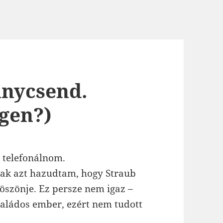
ánycsend.
gen?)
t telefonálnom.
nak azt hazudtam, hogy Straub
öszönje. Ez persze nem igaz –
családos ember, ezért nem tudott