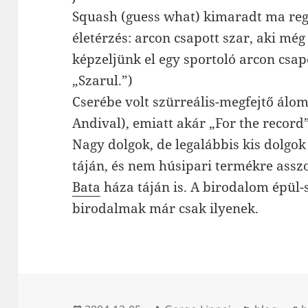
Squash (guess what) kimaradt ma regg
életérzés: arcon csapott szar, aki még
képzeljünk el egy sportoló arcon csap
„Szarul.”)
Cserébe volt szürreális-megfejtő álo
Andival), emiatt akár „For the record”
Nagy dolgok, de legalábbis kis dolgok
táján, és nem húsipari termékre asszo
Bata
háza táján is. A birodalom épül-
birodalmak már csak ilyenek.