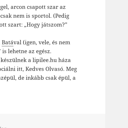
el, arcon csapott szar az
 csak nem is sportol. (Pedig
ott szart: „Hogy játszom?”
m
Batá
val (igen, vele, és nem
 is lehetne az egész.
 készülnek a lipilee.hu háza
ciálni itt, Kedves Olvasó. Meg
szépül, de inkább csak épül, a