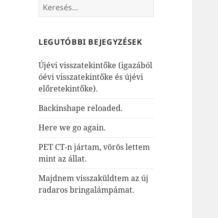
Keresés:
LEGUTÓBBI BEJEGYZÉSEK
Újévi visszatekintőke (igazából
óévi visszatekintőke és újévi
előretekintőke).
Backinshape reloaded.
Here we go again.
PET CT-n jártam, vörös lettem
mint az állat.
Majdnem visszaküldtem az új
radaros bringalámpámat.