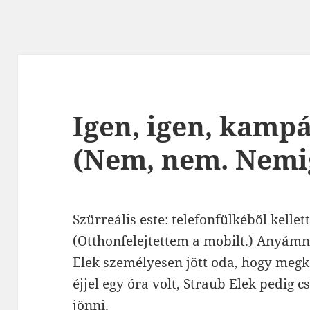
Igen, igen, kamp
(Nem, nem. Nemi
Szürreális este: telefonfülkéből kellet
(Otthonfelejtettem a mobilt.) Anyám
Elek személyesen jött oda, hogy megk
éjjel egy óra volt, Straub Elek pedig 
jönni.