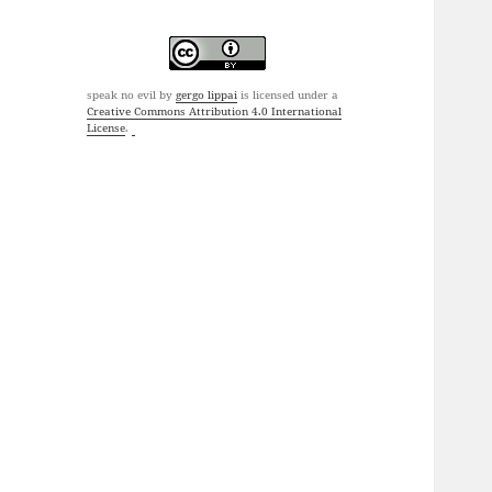
speak no evil
by
gergo lippai
is licensed under a
Creative Commons Attribution 4.0 International
License
.