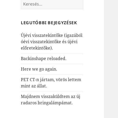
Keresés:
LEGUTÓBBI BEJEGYZÉSEK
Újévi visszatekintőke (igazából
óévi visszatekintőke és újévi
előretekintőke).
Backinshape reloaded.
Here we go again.
PET CT-n jártam, vörös lettem
mint az állat.
Majdnem visszaküldtem az új
radaros bringalámpámat.