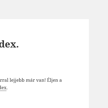
dex.
ral lejjebb már van! Éljen a
dex
.