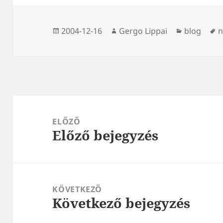
Közzétéve
Szerző
Kategória
C
2004-12-16
Gergo Lippai
blog
n
Bejegyzés
navigáció
ELŐZŐ
Előző bejegyzés
Korábbi
bejegyzések:
KÖVETKEZŐ
Következő bejegyzés
Következő
bejegyzések: