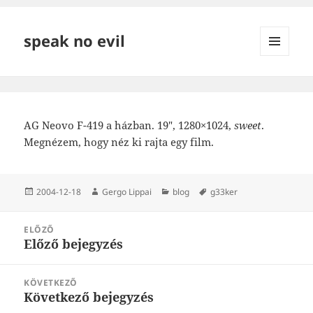
speak no evil
MENÜ
ÉS
WIDGETEK
AG Neovo F-419 a házban. 19″, 1280×1024,
sweet
.
Megnézem, hogy néz ki rajta egy film.
Közzétéve
Szerző
Kategória
Címke
2004-12-18
Gergo Lippai
blog
g33ker
Bejegyzés
ELŐZŐ
navigáció
Előző bejegyzés
Korábbi
bejegyzések:
KÖVETKEZŐ
Következő bejegyzés
Következő